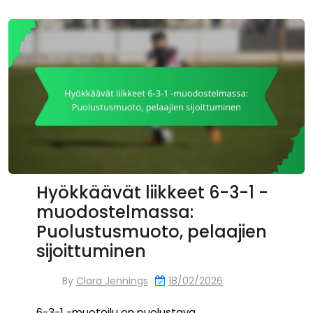
Hyökkäävät liikkeet 6-3-1 -
muodostelmassa:
Puolustusmuoto, pelaajien
sijoittuminen
By
Clara Jennings
18/02/2026
6-3-1 -muotoilu on puolustava