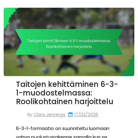
Taitojen kehittäminen 6-3-
1-muodostelmassa:
Roolikohtainen harjoittelu
By
Clara Jennings
17/02/2026
6-3-1-formaatio on suunniteltu luomaan
vahva puolustusrakenne samalla kun se