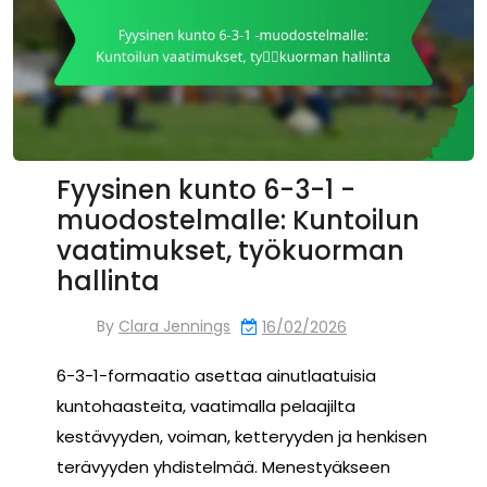
Fyysinen kunto 6-3-1 -
muodostelmalle: Kuntoilun
vaatimukset, työkuorman
hallinta
By
Clara Jennings
16/02/2026
6-3-1-formaatio asettaa ainutlaatuisia
kuntohaasteita, vaatimalla pelaajilta
kestävyyden, voiman, ketteryyden ja henkisen
terävyyden yhdistelmää. Menestyäkseen