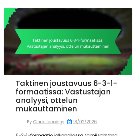
Taktinen joustavuus 6-3-1-
formaatissa: Vastustajan
analyysi, ottelun
mukauttaminen
By
Clara Jennings
18/02/2026
6-3-1-formaatio jalkapallossa toimii vahvana