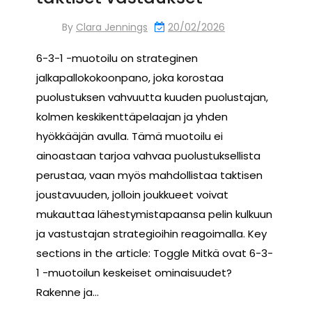
By
Clara Jennings
20/02/2026
6-3-1 -muotoilu on strateginen
jalkapallokokoonpano, joka korostaa
puolustuksen vahvuutta kuuden puolustajan,
kolmen keskikenttäpelaajan ja yhden
hyökkääjän avulla. Tämä muotoilu ei
ainoastaan tarjoa vahvaa puolustuksellista
perustaa, vaan myös mahdollistaa taktisen
joustavuuden, jolloin joukkueet voivat
mukauttaa lähestymistapaansa pelin kulkuun
ja vastustajan strategioihin reagoimalla. Key
sections in the article: Toggle Mitkä ovat 6-3-
1 -muotoilun keskeiset ominaisuudet?
Rakenne ja…