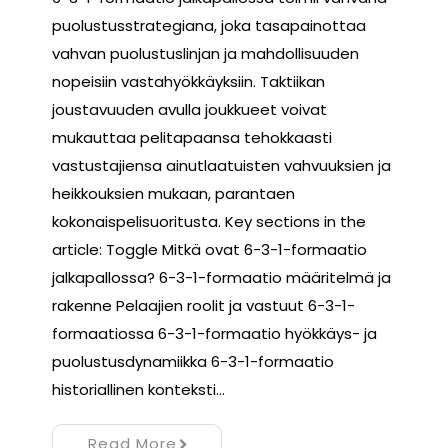
puolustusstrategiana, joka tasapainottaa
vahvan puolustuslinjan ja mahdollisuuden
nopeisiin vastahyökkäyksiin. Taktiikan
joustavuuden avulla joukkueet voivat
mukauttaa pelitapaansa tehokkaasti
vastustajiensa ainutlaatuisten vahvuuksien ja
heikkouksien mukaan, parantaen
kokonaispelisuoritusta. Key sections in the
article: Toggle Mitkä ovat 6-3-1-formaatio
jalkapallossa? 6-3-1-formaatio määritelmä ja
rakenne Pelaajien roolit ja vastuut 6-3-1-
formaatiossa 6-3-1-formaatio hyökkäys- ja
puolustusdynamiikka 6-3-1-formaatio
historiallinen konteksti…
Read More