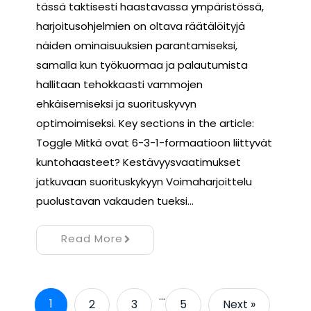
tässä taktisesti haastavassa ympäristössä,
harjoitusohjelmien on oltava räätälöityjä
näiden ominaisuuksien parantamiseksi,
samalla kun työkuormaa ja palautumista
hallitaan tehokkaasti vammojen
ehkäisemiseksi ja suorituskyvyn
optimoimiseksi. Key sections in the article:
Toggle Mitkä ovat 6-3-1-formaatioon liittyvät
kuntohaasteet? Kestävyysvaatimukset
jatkuvaan suorituskykyyn Voimaharjoittelu
puolustavan vakauden tueksi…
Read More
…
1
2
3
5
Next »