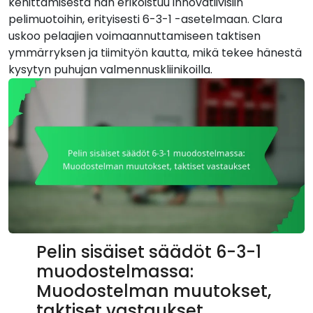
kehittämisestä hän erikoistuu innovatiivisiin
pelimuotoihin, erityisesti 6-3-1 -asetelmaan. Clara
uskoo pelaajien voimaannuttamiseen taktisen
ymmärryksen ja tiimityön kautta, mikä tekee hänestä
kysytyn puhujan valmennuskliinikoilla.
Pelin sisäiset säädöt 6-3-1
muodostelmassa:
Muodostelman muutokset,
taktiset vastaukset