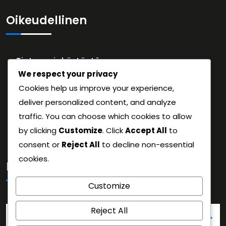
Oikeudellinen
Tietosuojakäytäntö
We respect your privacy
Evästeet ja seuranta
Cookies help us improve your experience,
Käyttäjäsopimus
deliver personalized content, and analyze
Tietoa meistä
traffic. You can choose which cookies to allow
Ota yhteys
by clicking
Customize
. Click
Accept All
to
consent or
Reject All
to decline non-essential
cookies.
Haku
Customize
Search
Reject All
for: