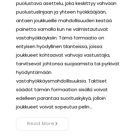
puolustava asettelu, joka keskittyy vahvaan
puolustuslinjaan ja yhteen hyökkääjään,
antaen joukkueille mahdollisuuden kestää
painetta samalla kun ne valmistautuvat
vastahyökkäyksiin. Tämä formaatio on
erityisen hyödyllinen tilanteissa, joissa
joukkueet kohtaavat vahvoja vastustajia,
tarvitsevat johtonsa suojaamista tai pyrkivät
hyödyntämään
vastahyökkäysmahdollisuuksia. Taktiset
säädöt tämän formaation sisällä voivat
edelleen parantaa suorituskykyä, jolloin
joukkueet voivat sopeutua pelin…
Read More