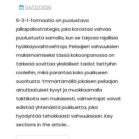
04/02/2026
6-3-1-formaatio on puolustava
jalkapallostrategia, joka korostaa vahvaa
puolustusta samalla, kun se tarjoaa rajallisia
hyökkäysvaihtoehtoja. Pelaajien vahvuuksien
maksimoimiseksi tässä kokoonpanossa on
tärkeää sovittaa yksilölliset taidot tiettyihin
rooleihin, mikä parantaa koko joukkueen
suoritusta. Ymmärtämällä jokaisen pelaajan
ainutlaatuiset kyvyt ja muokkaamalla
taktiikoita sen mukaisesti, valmentajat voivat
edistää yhtenäistä joukkuetta, joka
hyödyntää tehokkaasti vahvuuksiaan. Key
sections in the article:…