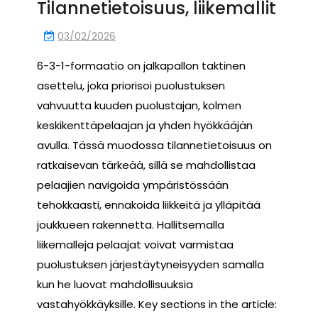
Tilannetietoisuus, liikemallit
03/02/2026
6-3-1-formaatio on jalkapallon taktinen
asettelu, joka priorisoi puolustuksen
vahvuutta kuuden puolustajan, kolmen
keskikenttäpelaajan ja yhden hyökkääjän
avulla. Tässä muodossa tilannetietoisuus on
ratkaisevan tärkeää, sillä se mahdollistaa
pelaajien navigoida ympäristössään
tehokkaasti, ennakoida liikkeitä ja ylläpitää
joukkueen rakennetta. Hallitsemalla
liikemalleja pelaajat voivat varmistaa
puolustuksen järjestäytyneisyyden samalla
kun he luovat mahdollisuuksia
vastahyökkäyksille. Key sections in the article: