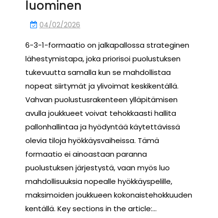
luominen
04/02/2026
6-3-1-formaatio on jalkapallossa strateginen
lähestymistapa, joka priorisoi puolustuksen
tukevuutta samalla kun se mahdollistaa
nopeat siirtymät ja ylivoimat keskikentällä.
Vahvan puolustusrakenteen ylläpitämisen
avulla joukkueet voivat tehokkaasti hallita
pallonhallintaa ja hyödyntää käytettävissä
olevia tiloja hyökkäysvaiheissa. Tämä
formaatio ei ainoastaan paranna
puolustuksen järjestystä, vaan myös luo
mahdollisuuksia nopealle hyökkäyspelille,
maksimoiden joukkueen kokonaistehokkuuden
kentällä. Key sections in the article:…