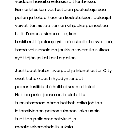
voidaan havaita erilaisissa tilanteissa.
Esimerkiksi, kun vastustajan puolustaja saa
pallon ja tekee huonon kosketuksen, pelaajat
voivat tunnistaa tämän vihjeeksi painostaa
heti. Toinen esimerkki on, kun
keskikenttäpelaaja yrittää riskialtista syöttöä;
tämä voi signaloida joukkuetovereille sulkea
syöttäjän ja katkaista pallon.
Joukkueet kuten Liverpool ja Manchester City
ovat tehokkaasti hyödyntäneet
painostusliikkeitä hallitakseen otteluita.
Heidän pelaajansa on koulutettu
tunnistamaan nämä hetket, mikä johtaa
intensiiviseen painostukseen, joka usein
tuottaa pallonmenetyksiä ja
maalintekomahdollisuuksia.