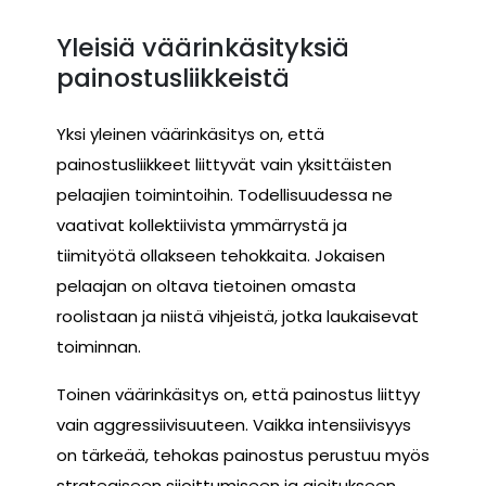
Yleisiä väärinkäsityksiä
painostusliikkeistä
Yksi yleinen väärinkäsitys on, että
painostusliikkeet liittyvät vain yksittäisten
pelaajien toimintoihin. Todellisuudessa ne
vaativat kollektiivista ymmärrystä ja
tiimityötä ollakseen tehokkaita. Jokaisen
pelaajan on oltava tietoinen omasta
roolistaan ja niistä vihjeistä, jotka laukaisevat
toiminnan.
Toinen väärinkäsitys on, että painostus liittyy
vain aggressiivisuuteen. Vaikka intensiivisyys
on tärkeää, tehokas painostus perustuu myös
strategiseen sijoittumiseen ja ajoitukseen.