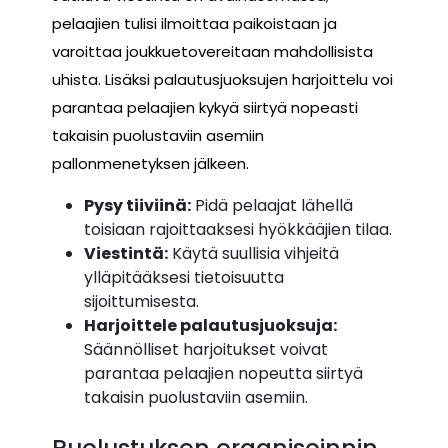
pelaajien tulisi ilmoittaa paikoistaan ja
varoittaa joukkuetovereitaan mahdollisista
uhista. Lisäksi palautusjuoksujen harjoittelu voi
parantaa pelaajien kykyä siirtyä nopeasti
takaisin puolustaviin asemiin
pallonmenetyksen jälkeen.
Pysy tiiviinä:
Pidä pelaajat lähellä
toisiaan rajoittaaksesi hyökkääjien tilaa.
Viestintä:
Käytä suullisia vihjeitä
ylläpitääksesi tietoisuutta
sijoittumisesta.
Harjoittele palautusjuoksuja:
Säännölliset harjoitukset voivat
parantaa pelaajien nopeutta siirtyä
takaisin puolustaviin asemiin.
Puolustuksen organisoinnin