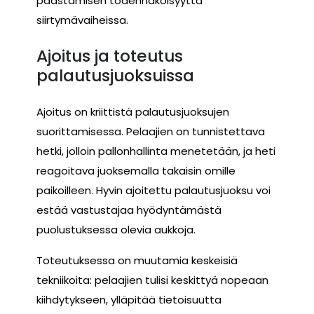
päästämisen todennäköisyyttä
siirtymävaiheissa.
Ajoitus ja toteutus
palautusjuoksuissa
Ajoitus on kriittistä palautusjuoksujen
suorittamisessa. Pelaajien on tunnistettava
hetki, jolloin pallonhallinta menetetään, ja heti
reagoitava juoksemalla takaisin omille
paikoilleen. Hyvin ajoitettu palautusjuoksu voi
estää vastustajaa hyödyntämästä
puolustuksessa olevia aukkoja.
Toteutuksessa on muutamia keskeisiä
tekniikoita: pelaajien tulisi keskittyä nopeaan
kiihdytykseen, ylläpitää tietoisuutta