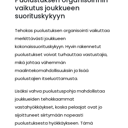
vaikutus joukkueen
suorituskykyyn
Tehokas puolustuksen organisointi vaikuttaa
merkittävästi joukkueen
kokonaissuorituskykyyn. Hyvin rakennetut
puolustukset voivat turhauttaa vastustajia,
mikä johtaa vähemmän
maalintekomahdollisuuksiin ja lisää
puolustajien itseluottamusta.
Lisäksi vahva puolustuspohja mahdollistaa
joukkueiden tehokkaammat
vastahyökkäykset, koska pelaajat ovat jo
sijoittuneet siirtymään nopeasti
puolustuksesta hyökkäykseen. Tämä