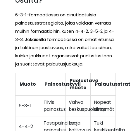
osalta?
6-3-1-formaatiossa on ainutlaatuisia
painostusstrategioita, joita voidaan verrata
muihin formaatioihin, kuten 4-4-2, 3-5-2 ja 4-
3-3. Jokaisella formaatiossa on omat etunsa
ja taktinen joustavuus, mikä vaikuttaa siihen,
kuinka joukkueet organisoivat puolustustaan
ja suorittavat palautusjuoksuja.
Puolustava
Muoto
Painostustyyli
Palautusstrat
muoto
Tiivis
Vahva
Nopeat
6-3-1
painostus
keskuspuolustus
siirtymät
Tasapainoinen
Laaja
Tuki
4-4-2
painostus
kattavuus
keskikentältä