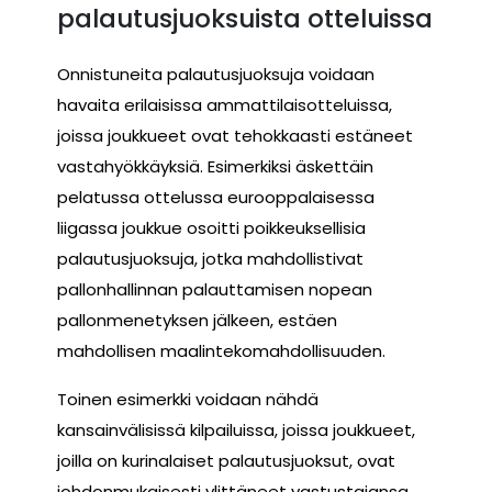
palautusjuoksuista otteluissa
Onnistuneita palautusjuoksuja voidaan
havaita erilaisissa ammattilaisotteluissa,
joissa joukkueet ovat tehokkaasti estäneet
vastahyökkäyksiä. Esimerkiksi äskettäin
pelatussa ottelussa eurooppalaisessa
liigassa joukkue osoitti poikkeuksellisia
palautusjuoksuja, jotka mahdollistivat
pallonhallinnan palauttamisen nopean
pallonmenetyksen jälkeen, estäen
mahdollisen maalintekomahdollisuuden.
Toinen esimerkki voidaan nähdä
kansainvälisissä kilpailuissa, joissa joukkueet,
joilla on kurinalaiset palautusjuoksut, ovat
johdonmukaisesti ylittäneet vastustajansa.