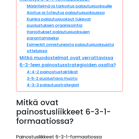
Määritelmä ja tarkoitus palautusjuoksuille
Ajoitus ja toteutus palautusjuoksuissa
Kuinka palautusjuoksut tukevat
puolustuksen organisointia
Harjoitukset palautusjuoksujen
parantamiseksi
Esimerkit onnistuneista palautusjuoksuista
otteluissa
Mitkä muodostelmat ovat verrattavissa
6-3-1een painostusstrategioiden osalta?
4-4-2 painostustaktiikat
3-5-2 puolustava muoto
4-3-3 palautusstrategiat
Mitkä ovat
painostusliikkeet 6-3-1-
formaatiossa?
Painostusliikkeet 6-3-1-formaatiossa