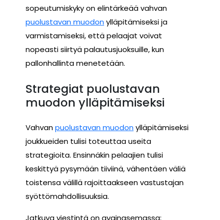
sopeutumiskyky on elintärkeää vahvan
puolustavan muodon
ylläpitämiseksi ja
varmistamiseksi, että pelaajat voivat
nopeasti siirtyä palautusjuoksuille, kun
pallonhallinta menetetään.
Strategiat puolustavan
muodon ylläpitämiseksi
Vahvan
puolustavan muodon
ylläpitämiseksi
joukkueiden tulisi toteuttaa useita
strategioita. Ensinnäkin pelaajien tulisi
keskittyä pysymään tiiviinä, vähentäen väliä
toistensa välillä rajoittaakseen vastustajan
syöttömahdollisuuksia.
Jatkuva viestintä on avainasemassa;