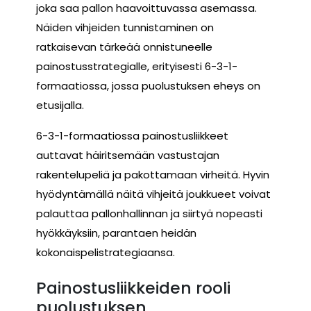
joka saa pallon haavoittuvassa asemassa.
Näiden vihjeiden tunnistaminen on
ratkaisevan tärkeää onnistuneelle
painostusstrategialle, erityisesti 6-3-1-
formaatiossa, jossa puolustuksen eheys on
etusijalla.
6-3-1-formaatiossa painostusliikkeet
auttavat häiritsemään vastustajan
rakentelupeliä ja pakottamaan virheitä. Hyvin
hyödyntämällä näitä vihjeitä joukkueet voivat
palauttaa pallonhallinnan ja siirtyä nopeasti
hyökkäyksiin, parantaen heidän
kokonaispelistrategiaansa.
Painostusliikkeiden rooli
puolustuksen