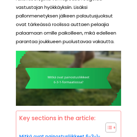
vastustajan hyökkäyksiin. Lisäksi
pallonmenetyksen jälkeen palautusjuoksut
ovat tärkeässä roolissa auttaen pelaajia
palaamaan omille paikoilleen, mikä edelleen
parantaa joukkueen puolustavaa vakautta.
Key sections in the article:
Mitkä ovat painostusliikkeet 6-3-1-