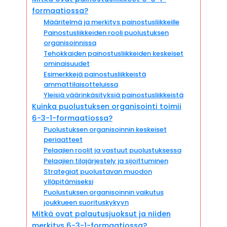
formaatiossa?
Määritelmä ja merkitys painostusliikkeille
Painostusliikkeiden rooli puolustuksen
organisoinnissa
Tehokkaiden painostusliikkeiden keskeiset
ominaisuudet
Esimerkkejä painostusliikkeistä
ammattilaisotteluissa
Yleisiä väärinkäsityksiä painostusliikkeistä
Kuinka puolustuksen organisointi toimii
6-3-1-formaatiossa?
Puolustuksen organisoinnin keskeiset
periaatteet
Pelaajien roolit ja vastuut puolustuksessa
Pelaajien tilajärjestely ja sijoittuminen
Strategiat puolustavan muodon
ylläpitämiseksi
Puolustuksen organisoinnin vaikutus
joukkueen suorituskykyyn
Mitkä ovat palautusjuoksut ja niiden
merkitys 6-3-1-formaatiossa?