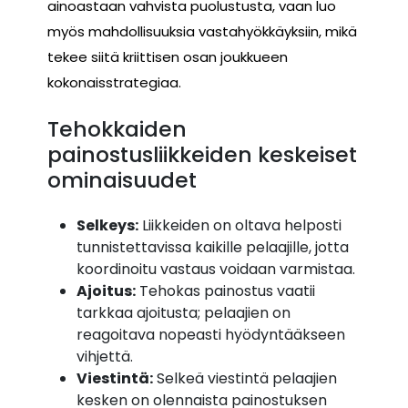
ainoastaan vahvista puolustusta, vaan luo
myös mahdollisuuksia vastahyökkäyksiin, mikä
tekee siitä kriittisen osan joukkueen
kokonaisstrategiaa.
Tehokkaiden
painostusliikkeiden keskeiset
ominaisuudet
Selkeys:
Liikkeiden on oltava helposti
tunnistettavissa kaikille pelaajille, jotta
koordinoitu vastaus voidaan varmistaa.
Ajoitus:
Tehokas painostus vaatii
tarkkaa ajoitusta; pelaajien on
reagoitava nopeasti hyödyntääkseen
vihjettä.
Viestintä:
Selkeä viestintä pelaajien
kesken on olennaista painostuksen