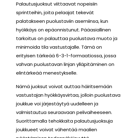
Palautusjuoksut viittaavat nopeisiin
sprintteihin, joita pelaajat tekevät
palatakseen puolustaviin asemiinsa, kun
hyökkäys on epäonnistunut. Pääasiallinen
tarkoitus on palauttaa puolustava muoto ja
minimoida tila vastustajalle. Tämä on
erityisen tärkeää 6-3-1-formaatiossa, jossa
vahvan puolustavan linjan ylläpitäminen on
elintärkeää menestykselle.
Nämä juoksut voivat auttaa häiritsemään
vastustajan hyökkäysvirtaa, jolloin puolustava
joukkue voi järjestäytyä uudelleen ja
valmistautua seuraavaan pelivaiheeseen.
Suorittamalla tehokkaita palautusjuoksuja
joukkueet voivat vähentää maalien