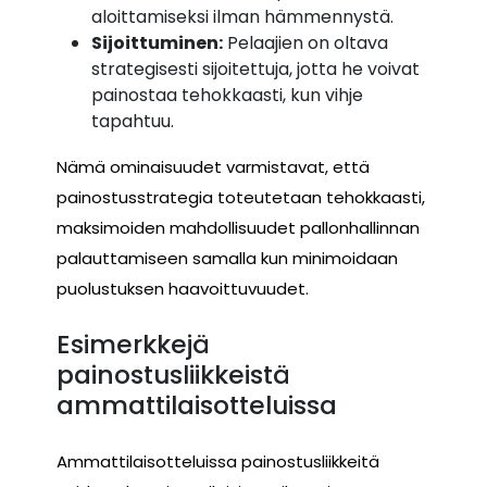
aloittamiseksi ilman hämmennystä.
Sijoittuminen:
Pelaajien on oltava
strategisesti sijoitettuja, jotta he voivat
painostaa tehokkaasti, kun vihje
tapahtuu.
Nämä ominaisuudet varmistavat, että
painostusstrategia toteutetaan tehokkaasti,
maksimoiden mahdollisuudet pallonhallinnan
palauttamiseen samalla kun minimoidaan
puolustuksen haavoittuvuudet.
Esimerkkejä
painostusliikkeistä
ammattilaisotteluissa
Ammattilaisotteluissa painostusliikkeitä