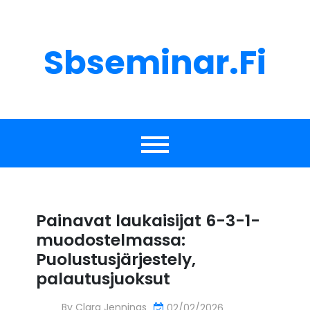
Skip
to
content
Sbseminar.fi
Painavat laukaisijat 6-3-1-
muodostelmassa:
Puolustusjärjestely,
palautusjuoksut
By
Clara Jennings
02/02/2026