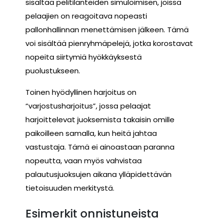
sisältää pelitilanteiden simuloimisen, joissa
pelaajien on reagoitava nopeasti
pallonhallinnan menettämisen jälkeen. Tämä
voi sisältää pienryhmäpelejä, jotka korostavat
nopeita siirtymiä hyökkäyksestä
puolustukseen.
Toinen hyödyllinen harjoitus on
“varjostusharjoitus”, jossa pelaajat
harjoittelevat juoksemista takaisin omille
paikoilleen samalla, kun heitä jahtaa
vastustaja. Tämä ei ainoastaan paranna
nopeutta, vaan myös vahvistaa
palautusjuoksujen aikana ylläpidettävän
tietoisuuden merkitystä.
Esimerkit onnistuneista