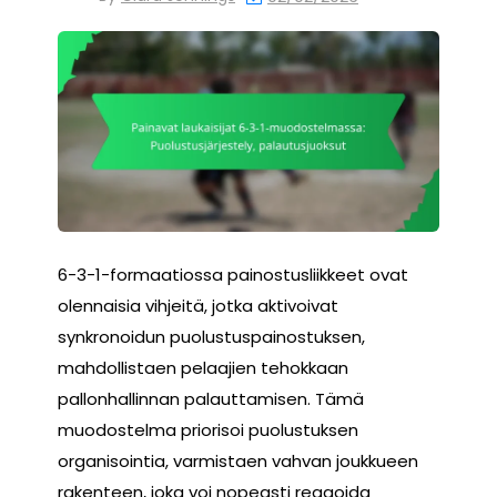
6-3-1-formaatiossa painostusliikkeet ovat
olennaisia vihjeitä, jotka aktivoivat
synkronoidun puolustuspainostuksen,
mahdollistaen pelaajien tehokkaan
pallonhallinnan palauttamisen. Tämä
muodostelma priorisoi puolustuksen
organisointia, varmistaen vahvan joukkueen
rakenteen, joka voi nopeasti reagoida