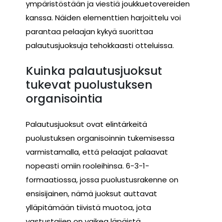
ympäristöstään ja viestiä joukkuetovereiden
kanssa. Näiden elementtien harjoittelu voi
parantaa pelaajan kykyä suorittaa
palautusjuoksuja tehokkaasti otteluissa.
Kuinka palautusjuoksut
tukevat puolustuksen
organisointia
Palautusjuoksut ovat elintärkeitä
puolustuksen organisoinnin tukemisessa
varmistamalla, että pelaajat palaavat
nopeasti omiin rooleihinsa. 6-3-1-
formaatiossa, jossa puolustusrakenne on
ensisijainen, nämä juoksut auttavat
ylläpitämään tiivistä muotoa, jota
vastustajien on vaikea läpäistä.