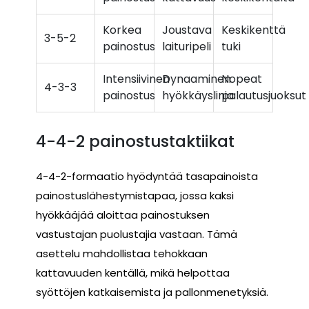
Korkea
Joustava
Keskikenttä
3-5-2
painostus
laituripeli
tuki
Intensiivinen
Dynaaminen
Nopeat
4-3-3
painostus
hyökkäyslinja
palautusjuoksut
4-4-2 painostustaktiikat
4-4-2-formaatio hyödyntää tasapainoista
painostuslähestymistapaa, jossa kaksi
hyökkääjää aloittaa painostuksen
vastustajan puolustajia vastaan. Tämä
asettelu mahdollistaa tehokkaan
kattavuuden kentällä, mikä helpottaa
syöttöjen katkaisemista ja pallonmenetyksiä.