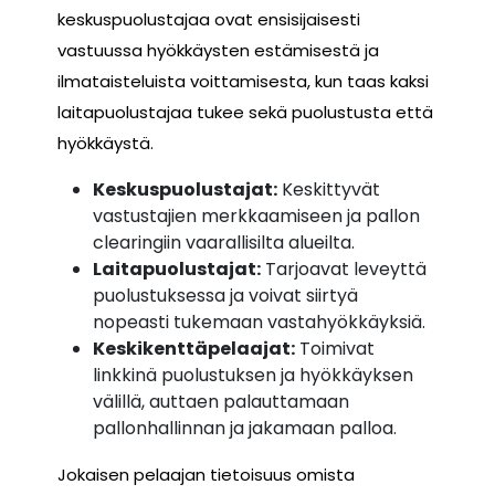
keskuspuolustajaa ovat ensisijaisesti
vastuussa hyökkäysten estämisestä ja
ilmataisteluista voittamisesta, kun taas kaksi
laitapuolustajaa tukee sekä puolustusta että
hyökkäystä.
Keskuspuolustajat:
Keskittyvät
vastustajien merkkaamiseen ja pallon
clearingiin vaarallisilta alueilta.
Laitapuolustajat:
Tarjoavat leveyttä
puolustuksessa ja voivat siirtyä
nopeasti tukemaan vastahyökkäyksiä.
Keskikenttäpelaajat:
Toimivat
linkkinä puolustuksen ja hyökkäyksen
välillä, auttaen palauttamaan
pallonhallinnan ja jakamaan palloa.
Jokaisen pelaajan tietoisuus omista