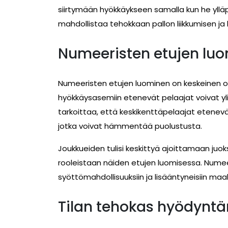
siirtymään hyökkäykseen samalla kun he ylläpi
mahdollistaa tehokkaan pallon liikkumisen ja l
Numeeristen etujen lu
Numeeristen etujen luominen on keskeinen o
hyökkäysasemiin etenevät pelaajat voivat ylitt
tarkoittaa, että keskikenttäpelaajat etenevä
jotka voivat hämmentää puolustusta.
Joukkueiden tulisi keskittyä ajoittamaan juo
rooleistaan näiden etujen luomisessa. Numee
syöttömahdollisuuksiin ja lisääntyneisiin maa
Tilan tehokas hyödynt