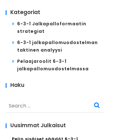
Kategoriat
6-3-1 Jalkapalloformaatin
strategiat
6-3-1 jalkapallomuodostelman
taktinen analyysi
Pelaajaroolit 6-3-1
jalkapallomuodostelmassa
Haku
Search
for:
Uusimmat Julkaisut
Pelin sisäiset säädöt 6-3-1