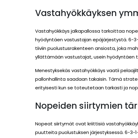
Vastahyökkäyksen ymm
Vastahyökkäys jalkapallossa tarkoittaa nope
hyödyntäen vastustajan epäjärjestystä. 6-3-
tiiviin puolustusrakenteen ansiosta, joka ma
yllättämään vastustajat, usein hyödyntäen ti
Menestyksekäs vastahyökkäys vaatii pelaajilt
pallonhallinta saadaan takaisin. Tämä strateg
erityisesti kun se toteutetaan tarkasti ja nop
Nopeiden siirtymien tä
Nopeat siirtymät ovat kriittisiä vastahyökkäyk
puutteita puolustuksen järjestyksessä. 6-3-1