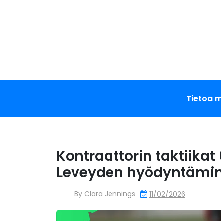
Skip
to
content
Tietoa 
Kontraattorin taktiika
Leveyden hyödyntämine
By
Clara Jennings
11/02/2026