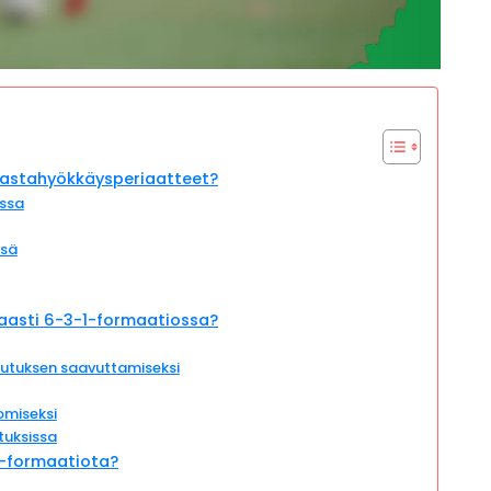
vastahyökkäysperiaatteet?
ssa
ssä
aasti 6-3-1-formaatiossa?
ikutuksen saavuttamiseksi
omiseksi
tuksissa
1-formaatiota?