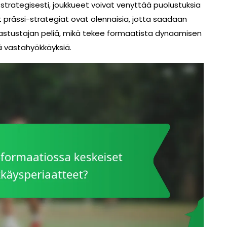
a strategisesti, joukkueet voivat venyttää puolustuksia
ut prässi-strategiat ovat olennaisia, jotta saadaan
n vastustajan peliä, mikä tekee formaatista dynaamisen
ä vastahyökkäyksiä.