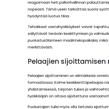
reagoimaan heti pallonhallinnan palauttamis
nopeasti. Tämä usein tarkoittaa suoria syöttöjä
hyödyntää luotua tilaa.
Tehokkaat vastahyökkäykset voivat tapahtua 
säilyttävät terävän keskittymisen ja valmiude
puolustustilanteen maalintekopaikaksi, mikä
merkittävästi.
Pelaajien sijoittamisen
Pelaajien sijoittaminen on elintärkeää onni
formaatiossa. Kolme keskikenttäpelaajaa näy
yhdistämisessä, tarjoten tukea ja vaihtoehto
hyökkääjän on oltava sijoitettuna vastaano
Puolustajien tulisi myös olla tietoisia sijoit