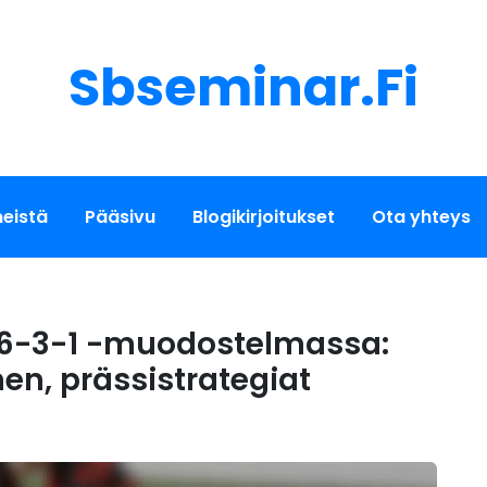
Sbseminar.fi
meistä
Pääsivu
Blogikirjoitukset
Ota yhteys
t 6-3-1 -muodostelmassa:
n, prässistrategiat