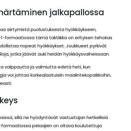
ärtäminen jalkapallossa
aa siirtymistä puolustuksesta hyökkäykseen,
1-formaatiossa tämä taktiikka on erityisen tehokas
hdollistaa nopeat hyökkäykset. Joukkueet pyrkivät
loja, jotka jäävät auki heidän hyökkäysvaiheissaan.
a valppautta ja valmiutta edetä heti, kun
ia voi johtaa korkealaatuisiin maalintekopaikkoihin,
easti.
rkeys
sissä, sillä ne hyödyntävät vastustajan hetkellisiä
-formaatiossa pelaajien on oltava koulutettuja