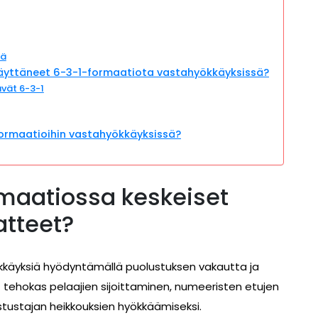
sä
äyttäneet 6-3-1-formaatiota vastahyökkäyksissä?
ävät 6-3-1
formaatioihin vastahyökkäyksissä?
rmaatiossa keskeiset
tteet?
käyksiä hyödyntämällä puolustuksen vakautta ja
t tehokas pelaajien sijoittaminen, numeeristen etujen
tustajan heikkouksien hyökkäämiseksi.