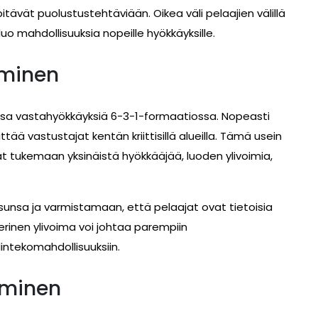
tävät puolustustehtäviään. Oikea väli pelaajien välillä
uo mahdollisuuksia nopeille hyökkäyksille.
ominen
sa vastahyökkäyksiä 6-3-1-formaatiossa. Nopeasti
ää vastustajat kentän kriittisillä alueilla. Tämä usein
t tukemaan yksinäistä hyökkääjää, luoden ylivoimia,
ksunsa ja varmistamaan, että pelaajat ovat tietoisia
rinen ylivoima voi johtaa parempiin
lintekomahdollisuuksiin.
äminen