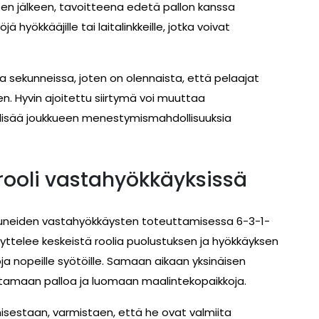
en jälkeen, tavoitteena edetä pallon kanssa
 hyökkääjille tai laitalinkkeille, jotka voivat
sekunneissa, joten on olennaista, että pelaajat
n. Hyvin ajoitettu siirtymä voi muuttaa
 lisää joukkueen menestymismahdollisuuksia
 rooli vastahyökkäyksissä
stuneiden vastahyökkäysten toteuttamisessa 6-3-1-
ttelee keskeistä roolia puolustuksen ja hyökkäyksen
ja nopeille syötöille. Samaan aikaan yksinäisen
ttamaan palloa ja luomaan maalintekopaikkoja.
tumisestaan, varmistaen, että he ovat valmiita