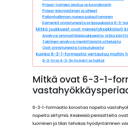
Prässi-toimien ajoitus ja koordinointi
Prässi-käynnistimet ja vihjeet
Pallonhallinnan nopea palauttaminen
Esimerkit onnistuneista prässauksista 6-3-1s
Mitkä joukkueet ovat menestyksekkäästi k
Analyysi ammattilaisjoukkueista, jotka käytt
Taktinen analyysi merkittävistä otteluista
Opit onnistuneista toteutuksista
Kuinka 6-3-1-formaatio vertautuu muihin 
6-3-1n ja 4-3-3n hyödyt ja haitat
Mitkä ovat 6-3-1-fo
vastahyökkäysperiaa
6-3-1-formaatio korostaa nopeita vastahyök
nopeita siirtymiä. Keskeisiä periaatteita ova
luominen ja tilan tehokas hyödyntäminen vas