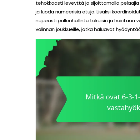
tehokkaasti leveyttä ja sijoittamalla pelaaji
ja luoda numeerisia etuja. Lisäksi koordinoid
nopeasti pallonhallinta takaisin ja häiritää
valinnan joukkueille, jotka haluavat hyödyntä