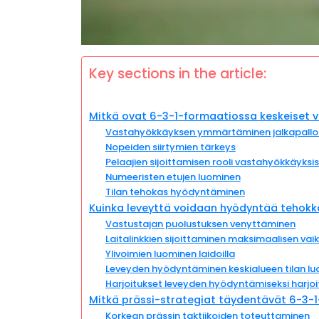
Key sections in the article:
Mitkä ovat 6-3-1-formaatiossa keskeiset 
Vastahyökkäyksen ymmärtäminen jalkapallo
Nopeiden siirtymien tärkeys
Pelaajien sijoittamisen rooli vastahyökkäyksi
Numeeristen etujen luominen
Tilan tehokas hyödyntäminen
Kuinka leveyttä voidaan hyödyntää tehokk
Vastustajan puolustuksen venyttäminen
Laitalinkkien sijoittaminen maksimaalisen va
Ylivoimien luominen laidoilla
Leveyden hyödyntäminen keskialueen tilan lu
Harjoitukset leveyden hyödyntämiseksi harjoi
Mitkä prässi-strategiat täydentävät 6-3-
Korkean prässin taktiikoiden toteuttaminen