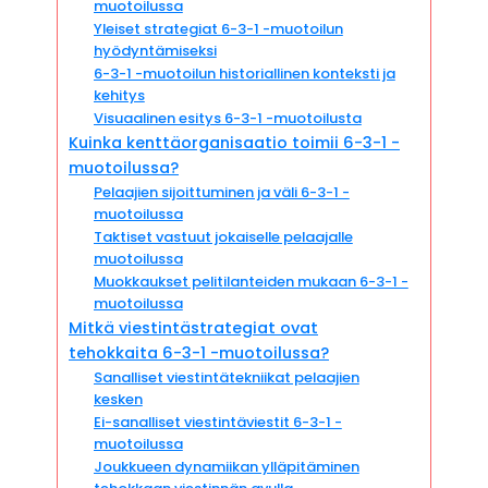
muotoilussa
Yleiset strategiat 6-3-1 -muotoilun
hyödyntämiseksi
6-3-1 -muotoilun historiallinen konteksti ja
kehitys
Visuaalinen esitys 6-3-1 -muotoilusta
Kuinka kenttäorganisaatio toimii 6-3-1 -
muotoilussa?
Pelaajien sijoittuminen ja väli 6-3-1 -
muotoilussa
Taktiset vastuut jokaiselle pelaajalle
muotoilussa
Muokkaukset pelitilanteiden mukaan 6-3-1 -
muotoilussa
Mitkä viestintästrategiat ovat
tehokkaita 6-3-1 -muotoilussa?
Sanalliset viestintätekniikat pelaajien
kesken
Ei-sanalliset viestintäviestit 6-3-1 -
muotoilussa
Joukkueen dynamiikan ylläpitäminen