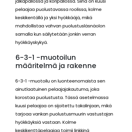
jalkapallossa ja koripallossa. Siinä on kuusi
pelaajaa puolustavassa roolissa, kolme
keskikentällä ja yksi hyökkääjä, mikä
mahdollistaa vahvan puolustusläsnäolon
samalla kun säilytetään jonkin verran
hyökkäyskykyä.
6-3-1 -muotoilun
määritelmä ja rakenne
6-3-1 -muotoilu on luonteenomaista sen
ainutlaatuinen pelaajajakautuma, joka
korostaa puolustusta. Tässä asetelmassa
kuusi pelaajaa on sijoitettu takalinjaan, mikä
tarjoaa vankan puolustusmuurin vastustajan
hyökkäyksiä vastaan. Kolme
keskikenttäpelaajaa toimii linkkinä