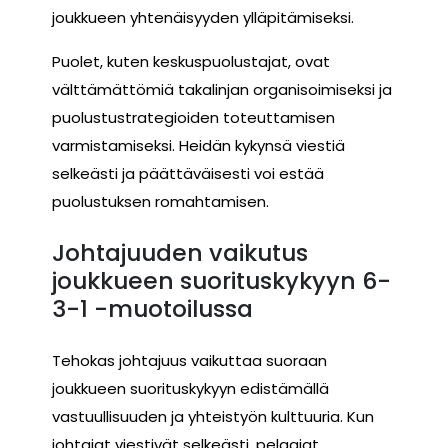
joukkueen yhtenäisyyden ylläpitämiseksi.
Puolet, kuten keskuspuolustajat, ovat
välttämättömiä takalinjan organisoimiseksi ja
puolustustrategioiden toteuttamisen
varmistamiseksi. Heidän kykynsä viestiä
selkeästi ja päättäväisesti voi estää
puolustuksen romahtamisen.
Johtajuuden vaikutus
joukkueen suorituskykyyn 6-
3-1 -muotoilussa
Tehokas johtajuus vaikuttaa suoraan
joukkueen suorituskykyyn edistämällä
vastuullisuuden ja yhteistyön kulttuuria. Kun
johtajat viestivät selkeästi, pelaajat