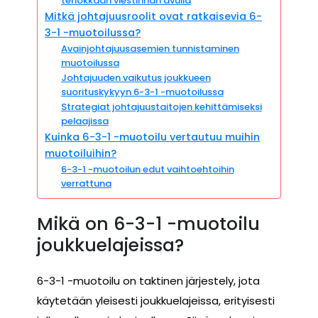
tehokkaan viestinnän avulla
Mitkä johtajuusroolit ovat ratkaisevia 6-
3-1 -muotoilussa?
Avainjohtajuusasemien tunnistaminen
muotoilussa
Johtajuuden vaikutus joukkueen
suorituskykyyn 6-3-1 -muotoilussa
Strategiat johtajuustaitojen kehittämiseksi
pelaajissa
Kuinka 6-3-1 -muotoilu vertautuu muihin
muotoiluihin?
6-3-1 -muotoilun edut vaihtoehtoihin
verrattuna
Mikä on 6-3-1 -muotoilu
joukkuelajeissa?
6-3-1 -muotoilu on taktinen järjestely, jota
käytetään yleisesti joukkuelajeissa, erityisesti