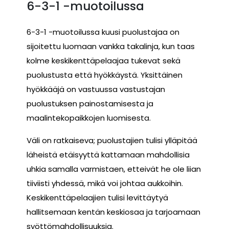
6-3-1 -muotoilussa
6-3-1 -muotoilussa kuusi puolustajaa on
sijoitettu luomaan vankka takalinja, kun taas
kolme keskikenttäpelaajaa tukevat sekä
puolustusta että hyökkäystä. Yksittäinen
hyökkääjä on vastuussa vastustajan
puolustuksen painostamisesta ja
maalintekopaikkojen luomisesta.
Väli on ratkaiseva; puolustajien tulisi ylläpitää
läheistä etäisyyttä kattamaan mahdollisia
uhkia samalla varmistaen, etteivät he ole liian
tiiviisti yhdessä, mikä voi johtaa aukkoihin.
Keskikenttäpelaajien tulisi levittäytyä
hallitsemaan kentän keskiosaa ja tarjoamaan
syöttömahdollisuuksia.