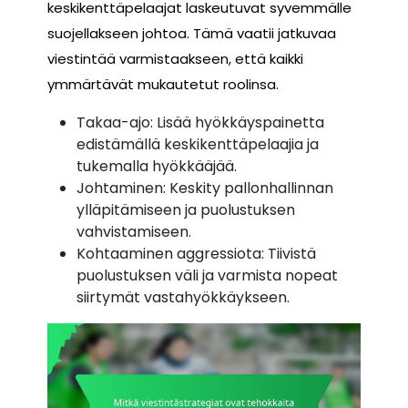
keskikenttäpelaajat laskeutuvat syvemmälle
suojellakseen johtoa. Tämä vaatii jatkuvaa
viestintää varmistaakseen, että kaikki
ymmärtävät mukautetut roolinsa.
Takaa-ajo: Lisää hyökkäyspainetta
edistämällä keskikenttäpelaajia ja
tukemalla hyökkääjää.
Johtaminen: Keskity pallonhallinnan
ylläpitämiseen ja puolustuksen
vahvistamiseen.
Kohtaaminen aggressiota: Tiivistä
puolustuksen väli ja varmista nopeat
siirtymät vastahyökkäykseen.