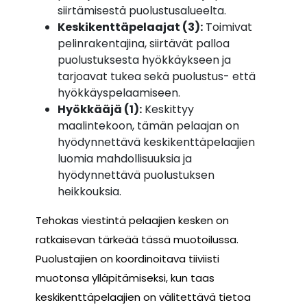
siirtämisestä puolustusalueelta.
Keskikenttäpelaajat (3):
Toimivat
pelinrakentajina, siirtävät palloa
puolustuksesta hyökkäykseen ja
tarjoavat tukea sekä puolustus- että
hyökkäyspelaamiseen.
Hyökkääjä (1):
Keskittyy
maalintekoon, tämän pelaajan on
hyödynnettävä keskikenttäpelaajien
luomia mahdollisuuksia ja
hyödynnettävä puolustuksen
heikkouksia.
Tehokas viestintä pelaajien kesken on
ratkaisevan tärkeää tässä muotoilussa.
Puolustajien on koordinoitava tiiviisti
muotonsa ylläpitämiseksi, kun taas
keskikenttäpelaajien on välitettävä tietoa