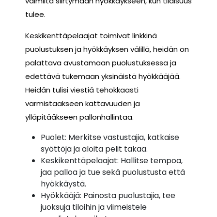
valmiita siirtymään hyökkäykseen, kun tilaisuus
tulee.
Keskikenttäpelaajat toimivat linkkinä
puolustuksen ja hyökkäyksen välillä, heidän on
palattava avustamaan puolustuksessa ja
edettävä tukemaan yksinäistä hyökkääjää.
Heidän tulisi viestiä tehokkaasti
varmistaakseen kattavuuden ja
ylläpitääkseen pallonhallintaa.
Puolet: Merkitse vastustajia, katkaise
syöttöjä ja aloita pelit takaa.
Keskikenttäpelaajat: Hallitse tempoa,
jaa palloa ja tue sekä puolustusta että
hyökkäystä.
Hyökkääjä: Painosta puolustajia, tee
juoksuja tiloihin ja viimeistele