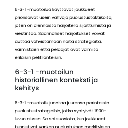
6-3-1 -muotoilua käyttävät joukkueet
priorisoivat usein vahvoja puolustustaktiikoita,
joten on olennaista harjoitella sijoittumista ja
viestintää. Säännölliset harjoitukset voivat
auttaa vahvistamaan näitä strategioita,
varmistaen että pelaajat ovat valmiita
erilaisiin pelitilanteisiin.
6-3-1 -muotoilun
historiallinen konteksti ja
kehitys
6-3-1 -muotoilu juontaa juurensa perinteisiin
puolustustrategioihin, jotka syntyivät 1900-
luvun alussa. Se sai suosiota, kun joukkueet
tunnistivat vankan puolustuksen merkityksen