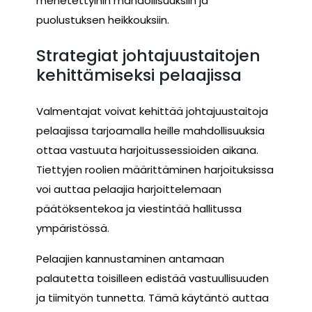
menetettyihin mahdollisuuksiin ja
puolustuksen heikkouksiin.
Strategiat johtajuustaitojen
kehittämiseksi pelaajissa
Valmentajat voivat kehittää johtajuustaitoja
pelaajissa tarjoamalla heille mahdollisuuksia
ottaa vastuuta harjoitussessioiden aikana.
Tiettyjen roolien määrittäminen harjoituksissa
voi auttaa pelaajia harjoittelemaan
päätöksentekoa ja viestintää hallitussa
ympäristössä.
Pelaajien kannustaminen antamaan
palautetta toisilleen edistää vastuullisuuden
ja tiimityön tunnetta. Tämä käytäntö auttaa