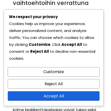
vaihtoehtoihin verrattuna
6-3-1 -muotoilu erottuu
We respect your privacy
puolustusorganisaatiossaan, sillä kuusi
Cookies help us improve your experience,
pelaajaa on omistautunut puolustukselle,
deliver personalized content, and analyze
mikä voi tehokkaasti neutraloida vastustajan
traffic. You can choose which cookies to allow
hyökkäykset. Tämä rakenne minimoi tilan
by clicking
Customize
. Click
Accept All
to
hyökkääjille, mikä tekee heidän
consent or
Reject All
to decline non-essential
tunkeutumisestaan vaikeaa. Toisaalta 4-4-2
cookies.
-muotoilu, vaikka se onkin tasapainoinen, voi
jättää aukkoja, joita taitavat vastustajat
Customize
voivat hyödyntää.
Reject All
Toinen 6-3-1 -muotoilun etu on sen
taktinen
Accept All
joustavuus
. Muotoilu mahdollistaa nopeita
siirtymiä puolustuksesta hyökkäykseen, sillä
kolme keskikenttäpelaajaa voivat tukea sekä