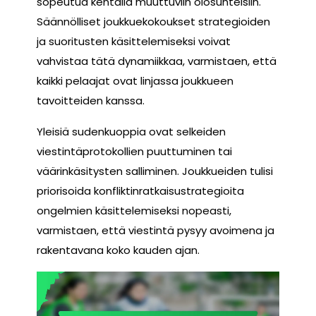
sopeutua kentällä muuttuviin olosuhteisiin.
Säännölliset joukkuekokoukset strategioiden
ja suoritusten käsittelemiseksi voivat
vahvistaa tätä dynamiikkaa, varmistaen, että
kaikki pelaajat ovat linjassa joukkueen
tavoitteiden kanssa.
Yleisiä sudenkuoppia ovat selkeiden
viestintäprotokollien puuttuminen tai
väärinkäsitysten salliminen. Joukkueiden tulisi
priorisoida konfliktinratkaisustrategioita
ongelmien käsittelemiseksi nopeasti,
varmistaen, että viestintä pysyy avoimena ja
rakentavana koko kauden ajan.