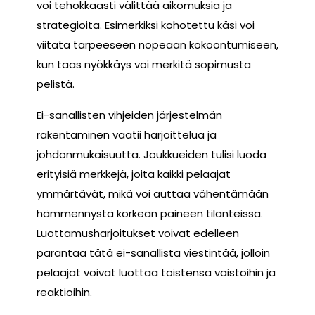
voi tehokkaasti välittää aikomuksia ja
strategioita. Esimerkiksi kohotettu käsi voi
viitata tarpeeseen nopeaan kokoontumiseen,
kun taas nyökkäys voi merkitä sopimusta
pelistä.
Ei-sanallisten vihjeiden järjestelmän
rakentaminen vaatii harjoittelua ja
johdonmukaisuutta. Joukkueiden tulisi luoda
erityisiä merkkejä, joita kaikki pelaajat
ymmärtävät, mikä voi auttaa vähentämään
hämmennystä korkean paineen tilanteissa.
Luottamusharjoitukset voivat edelleen
parantaa tätä ei-sanallista viestintää, jolloin
pelaajat voivat luottaa toistensa vaistoihin ja
reaktioihin.