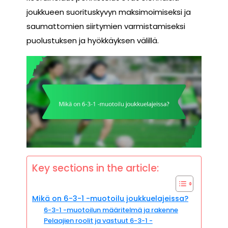
joukkueen suorituskyvyn maksimoimiseksi ja
saumattomien siirtymien varmistamiseksi
puolustuksen ja hyökkäyksen välillä.
Key sections in the article:
Mikä on 6-3-1 -muotoilu joukkuelajeissa?
6-3-1 -muotoilun määritelmä ja rakenne
Pelaajien roolit ja vastuut 6-3-1 -